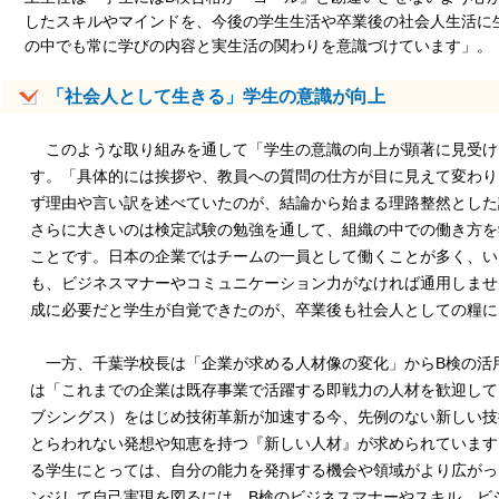
したスキルやマインドを、今後の学生生活や卒業後の社会人生活に
の中でも常に学びの内容と実生活の関わりを意識づけています」。
「社会人として生きる」学生の意識が向上
このような取り組みを通して「学生の意識の向上が顕著に見受け
す。「具体的には挨拶や、教員への質問の仕方が目に見えて変わり
ず理由や言い訳を述べていたのが、結論から始まる理路整然とした
さらに大きいのは検定試験の勉強を通して、組織の中での働き方を
ことです。日本の企業ではチームの一員として働くことが多く、い
も、ビジネスマナーやコミュニケーション力がなければ通用しませ
成に必要だと学生が自覚できたのが、卒業後も社会人としての糧に
一方、千葉学校長は「企業が求める人材像の変化」からB検の活
は「これまでの企業は既存事業で活躍する即戦力の人材を歓迎してい
ブシングス）をはじめ技術革新が加速する今、先例のない新しい技
とらわれない発想や知恵を持つ『新しい人材』が求められています
る学生にとっては、自分の能力を発揮する機会や領域がより広がっ
ンジして自己実現を図るには、B検のビジネスマナーやスキル、ビ