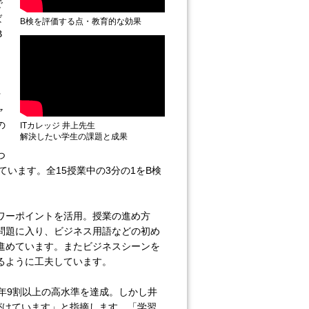
で
ば
B検を評価する点・教育的な効果
B
行
ャ
の
ITカレッジ 井上先生
解決したい学生の課題と成果
つ
います。全15授業中の3分の1をB検
ワーポイントを活用。授業の進め方
問題に入り、ビジネス用語などの初め
進めています。またビジネスシーンを
るように工夫しています。
年9割以上の高水準を達成。しかし井
がけています」と指摘します。「学習