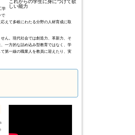
これからの学生に身につけて欲
しい能力
工学
今で
に応えて多岐にわたる分野の人材育成に取
せん。現代社会では創造力、革新力、そ
は、一方的な詰め込み型教育ではなく、学
して第一線の職業人を教員に迎えたり、実
テ
学