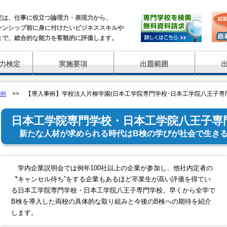
定は、仕事に役立つ論理力・表現力から、
ーンシップ前に身に付けたいビジネススキルや
まで、総合的な能力を客観的に評価します。
力検定
実施要項
出題範囲
例
>> 【導入事例】学校法人片柳学園(日本工学院専門学校･日本工学院八王子専
日本工学院専門学校・日本工学院八王子専
新たな人材が求められる時代はB検の学びが社会で生き
学内企業説明会では例年100社以上の企業が参加し、他社内定者の
〝キャンセル待ち”をする企業もあるほど卒業生が高い評価を得てい
る日本工学院専門学校・日本工学院八王子専門学校。早くから全学で
B検を導入した両校の具体的な取り組みと今後のB検への期待を紹介
します。