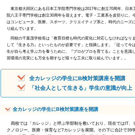
東京都大田区にある日本工学院専門学校は2017年に創立70周年、日本
院八王子専門学校は創立30周年を迎えます。電子・工業系を皮切りに、
はコンピュータ、医療、スポーツ、クリエイティブ系と、時代のニーズ
り組んでいます。
同校の千葉茂学校長は「教育目標も時代の変化に対応しなければなりま
して『生きる力』といったものが必要です」と指摘します。「従って今
生が自ら考え学ぶ力を養うために、『プロがプロを育てる』ことを意識
習環境の充実にも万全を期すなど様々な工夫に取り組んでいます」。
全カレッジの学生にB検対策講座を開講
「社会人として生きる」学生の意識が向上
全カレッジの学生にB検対策講座を開講
両校では「カレッジ」と呼ぶ学部制を敷いており、現在ではIT、
クノロジー、医療・保育など7カレッジを展開。その下に合計で39