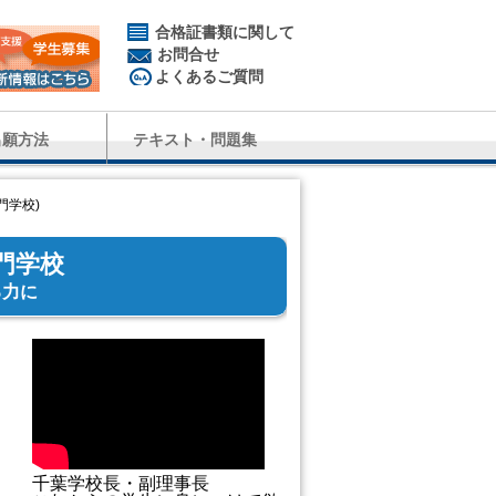
合格証書類に関して
お問合せ
よくあるご質問
出願方法
テキスト・問題集
門学校)
門学校
る力に
千葉学校長・副理事長