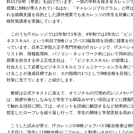
科117分野（専攻）を設けています。一部の学科を除き全カレッジ
授業にB検が導入されているほか、「チャレンジプログラム」と呼
れる就職支援を目的とした課外授業でも全カレッジの学生を対象に
検対策講座を実施しています。
このうちITカレッジでは2年制で1年次、4年制では2年次に「ビジ
ネススキルⅠ」という科目でB検ジョブパス3級取得を目標に授業を
っています。日本工学院八王子専門学校のITカレッジで、ITスペシ
リスト科、情報処理科、パソコン・ネットワーク科において同科目
授業を担当する井上正也主任は、「『ビジネススキルⅠ』の授業は、
社会人として必要なビジネススキルとコミュニケーション力を身に
けることが達成目標であり、その指標の1つとしてB検合格を目指して
対策に充てています」と紹介します。
教材は公式テキストに加えて、オリジナルの穴埋め式レジメやパ
は、挨拶や身だしなみなど学生でも馴染みやすい項目はすぐに模擬
て触れる項目に関しては、ポイントを詳細に解説するなど効率的に
想定したロープレを繰り返し行って、学生の興味と学習意欲を高め
こうした試みが実り、ITカレッジのB検ジョブパス3級合格者は例
上主任は「学生にはB検合格が『ゴール』と勘違いさせないよう心